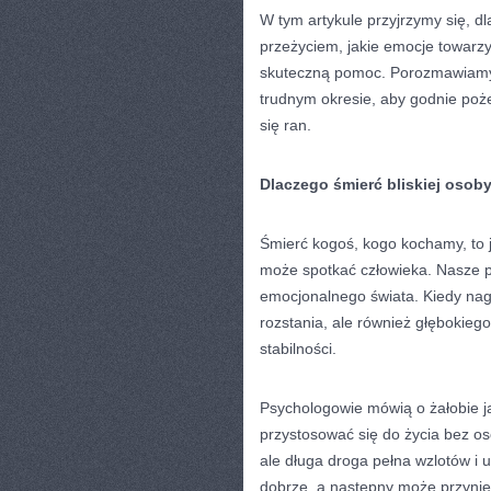
W tym artykule przyjrzymy się, d
przeżyciem, jakie emocje towarz
skuteczną pomoc. Porozmawiamy o
trudnym okresie, aby godnie poż
się ran.
Dlaczego śmierć bliskiej osoby
Śmierć kogoś, kogo kochamy, to 
może spotkać człowieka. Nasze p
emocjonalnego świata. Kiedy nag
rozstania, ale również głębokie
stabilności.
Psychologowie mówią o żałobie ja
przystosować się do życia bez os
ale długa droga pełna wzlotów i
dobrze, a następny może przynieś