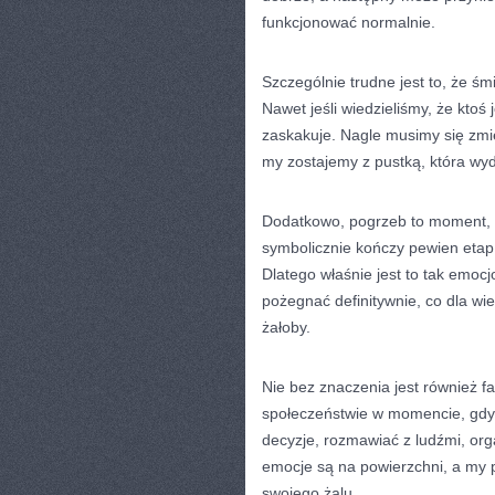
funkcjonować normalnie.
Szczególnie trudne jest to, że śm
Nawet jeśli wiedzieliśmy, że ktoś
zaskakuje. Nagle musimy się zmier
my zostajemy z pustką, która wyd
Dodatkowo, pogrzeb to moment, w
symbolicznie kończy pewien etap
Dlatego właśnie jest to tak emo
pożegnać definitywnie, co dla wie
żałoby.
Nie bez znaczenia jest również 
społeczeństwie w momencie, gdy 
decyzje, rozmawiać z ludźmi, or
emocje są na powierzchni, a my p
swojego żalu.