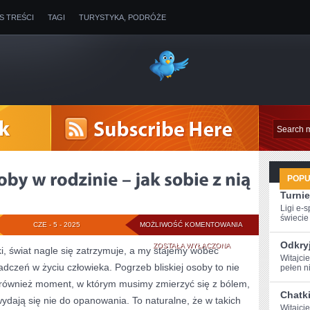
IS TREŚCI
TAGI
TURYSTYKA, PODRÓŻE
POP
Turnie
Ligi e-
świecie g
ŚMIERĆ
CZE - 5 - 2025
MOŻLIWOŚĆ KOMENTOWANIA
Odkry
BLISKIEJ
ZOSTAŁA WYŁĄCZONA
ki, świat nagle się zatrzymuje, a my stajemy wobec
Witajci
adczeń w życiu człowieka. Pogrzeb bliskiej osoby to nie
OSOBY
pełen ni
 również moment, w którym musimy zmierzyć się z bólem,
W
Chatki
wydają się nie do opanowania. To naturalne, że w takich
RODZINIE
Witajcie