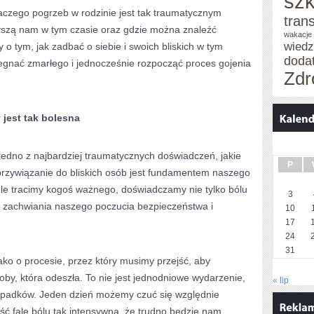
szk
laczego pogrzeb w rodzinie jest tak traumatycznym
tran
yszą nam w tym czasie oraz gdzie można znaleźć
wakacje 
wied
 tym, jak zadbać o siebie i swoich bliskich w tym
doda
egnać zmarłego i jednocześnie rozpocząć proces gojenia
Zdr
 jest tak bolesna
jedno z najbardziej traumatycznych doświadczeń, jakie
P
rzywiązanie do bliskich osób jest fundamentem naszego
le tracimy kogoś ważnego, doświadczamy nie tylko bólu
3
go zachwiania naszego poczucia bezpieczeństwa i
10
17
24
31
ko o procesie, przez który musimy przejść, aby
oby, która odeszła. To nie jest jednodniowe wydarzenie,
« lip
 upadków. Jeden dzień możemy czuć się względnie
ć falę bólu tak intensywną, że trudno będzie nam