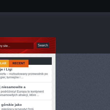
ULAR
RECENT
je i Ligi
sportu – rozbudowany przewodnik po
ier, turniejów i ...
j niesamowite a
e podróżnicy! Europa⁣ to kontynent
esamowitych‌ atrakcji, które ...
 górskie jako
, ‍miłośnicy przyrody! Dziś