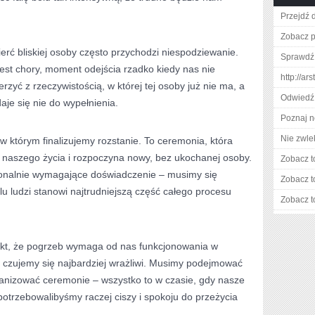
Przejdź 
Zobacz p
ierć bliskiej osoby często przychodzi niespodziewanie.
Sprawdź 
 jest chory, moment odejścia rzadko kiedy nas nie
http://ar
zyć z rzeczywistością, w której tej osoby już nie ma, a
Odwiedź 
aje się nie do wypełnienia.
Poznaj n
Nie zwlek
 którym finalizujemy rozstanie. To ceremonia, która
 naszego życia i rozpoczyna nowy, bez ukochanej osoby.
Zobacz t
cjonalnie wymagające doświadczenie – musimy się
Zobacz t
lu ludzi stanowi najtrudniejszą część całego procesu
Zobacz t
fakt, że pogrzeb wymaga od nas funkcjonowania w
czujemy się najbardziej wrażliwi. Musimy podejmować
ganizować ceremonie – wszystko to w czasie, gdy nasze
otrzebowalibyśmy raczej ciszy i spokoju do przeżycia