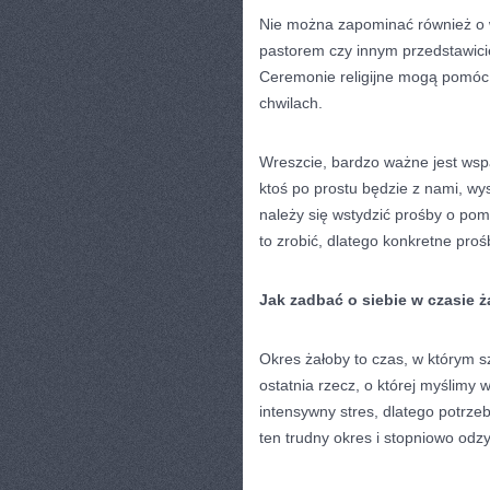
Nie można zapominać również o 
pastorem czy innym przedstawicie
Ceremonie religijne mogą pomóc w
chwilach.
Wreszcie, bardzo ważne jest wspar
ktoś po prostu będzie z nami, w
należy się wstydzić prośby o pom
to zrobić, dlatego konkretne pro
Jak zadbać o siebie w czasie ż
Okres żałoby to czas, w którym sz
ostatnia rzecz, o której myślimy 
intensywny stres, dlatego potrz
ten trudny okres i stopniowo od