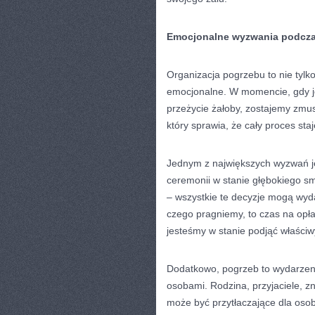
Emocjonalne wyzwania podczas
Organizacja pogrzebu to nie tylk
emocjonalne. W momencie, gdy je
przeżycie żałoby, zostajemy zmus
który sprawia, że cały proces sta
Jednym z największych wyzwań j
ceremonii w stanie głębokiego s
– wszystkie te decyzje mogą wyd
czego pragniemy, to czas na opła
jesteśmy w stanie podjąć właściw
Dodatkowo, pogrzeb to wydarzeni
osobami. Rodzina, przyjaciele, z
może być przytłaczające dla osob