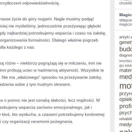
przytłoczeni odpowiedzialnością.
chcielib
–
Magic
JAK
nasze życie do góry nogami. Nagle musimy podjąć
Witajci
magiczną
eśniej nie myśleliśmy, jednocześnie przeżywając głęboki
SOBIE
dy najbardziej potrzebujemy wsparcia i czasu na żałobę,
Z
antyki
 organizowania formalności. Dlatego właśnie pogrzeb
genet
NIĄ
 dla każdego z nas.
bud
PORADZIĆ
diagno
turystyc
są różne – niektórzy pogrążają się w milczeniu, inni nie
gry eduk
mater
inni próbują uciec w nadmierną aktywność. Wszystkie te
med
e. Nie ma „właściwego” sposobu na przeżywanie żałoby,
mo
radzenia sobie z tym trudnym okresem.
przyr
opie
a o pomoc nie jest oznaką słabości, lecz mądrości. W
prof
otrzebujemy wsparcia zarówno emocjonalnego, jak i
psych
 ktoś, kto wysłucha, a czasami potrzebujemy konkretnej
rehabili
 czy organizacji ceremonii pożegnania.
medy