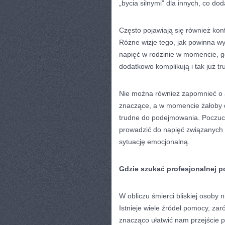
„bycia silnymi” dla innych, co d
Często pojawiają się również kon
Różne wizje tego, jak powinna w
napięć w rodzinie w momencie, gd
dodatkowo komplikują i tak już tr
Nie można również zapomnieć o 
znaczące, a w momencie żałoby d
trudne do podejmowania. Poczuc
prowadzić do napięć związanych z
sytuację emocjonalną.
Gdzie szukać profesjonalnej 
W obliczu śmierci bliskiej osoby
Istnieje wiele źródeł pomocy, zar
znacząco ułatwić nam przejście p