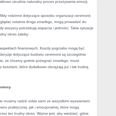
odatkowo utrudnia naturalny proces przeżywania emocji.
flikty rodzinne dotyczące sposobu organizacji ceremonii.
yglądać ostatnia droga zmarłego, mogą prowadzić do
y wszyscy potrzebują wsparcia i jedności. Takie sytuacje
udny okres żałoby.
aspektach finansowych. Koszty pogrzebu mogą być
ecyzje dotyczące budżetu ceremonii są szczególnie
ie, że chcemy godnie pożegnać zmarłego, może
 kosztami, które dodatkowo obciążają już i tak trudną
pomocy
 nie musimy radzić sobie sami ze wszystkimi wyzwaniami.
ówno praktycznej, jak i emocjonalnej, które mogą
rzez ten trudny okres. Ważne jest, aby wiedzieć, gdzie