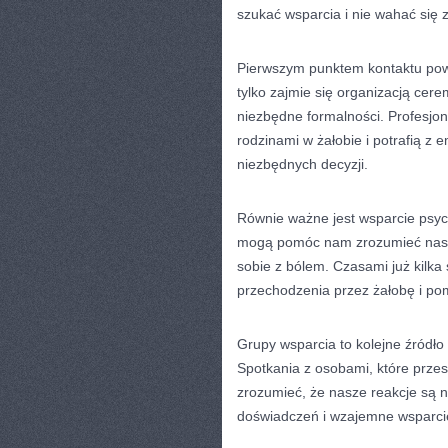
szukać wsparcia i nie wahać się 
Pierwszym punktem kontaktu po
tylko zajmie się organizacją cer
niezbędne formalności. Profesjon
rodzinami w żałobie i potrafią z
niezbędnych decyzji.
Równie ważne jest wsparcie psych
mogą pomóc nam zrozumieć nasz
sobie z bólem. Czasami już kilka 
przechodzenia przez żałobę i p
Grupy wsparcia to kolejne źródło
Spotkania z osobami, które prze
zrozumieć, że nasze reakcje są 
doświadczeń i wzajemne wsparcie