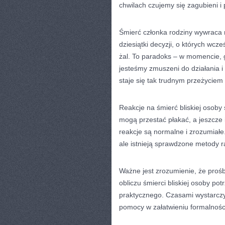
chwilach czujemy się zagubieni i 
Śmierć członka rodziny wywraca 
dziesiątki decyzji, o których wcz
żal. To paradoks – w momencie, g
jesteśmy zmuszeni do działania i
staje się tak trudnym przeżyciem
Reakcje na śmierć bliskiej osoby 
mogą przestać płakać, a jeszcze 
reakcje są normalne i zrozumiał
ale istnieją sprawdzone metody 
Ważne jest zrozumienie, że prośb
obliczu śmierci bliskiej osoby p
praktycznego. Czasami wystarczy
pomocy w załatwieniu formalności