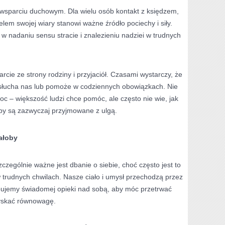
wsparciu duchowym. Dla wielu osób kontakt z księdzem,
lem swojej wiary stanowi ważne źródło pociechy i siły.
 nadaniu sensu stracie i znalezieniu nadziei w trudnych
cie ze strony rodziny i przyjaciół. Czasami wystarczy, że
ysłucha nas lub pomoże w codziennych obowiązkach. Nie
oc – większość ludzi chce pomóc, ale często nie wie, jak
śby są zazwyczaj przyjmowane z ulgą.
ałoby
czególnie ważne jest dbanie o siebie, choć często jest to
w trudnych chwilach. Nasze ciało i umysł przechodzą przez
ebujemy świadomej opieki nad sobą, aby móc przetrwać
zyskać równowagę.