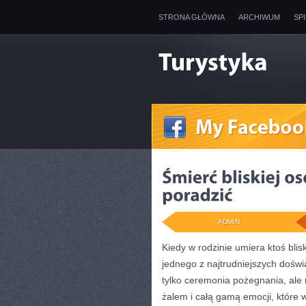
STRONA GŁÓWNA
ARCHIWUM
SP
ADMIN
Kiedy w rodzinie umiera ktoś blis
jednego z najtrudniejszych doświ
tylko ceremonia pożegnania, ale
żalem i całą gamą emocji, które 