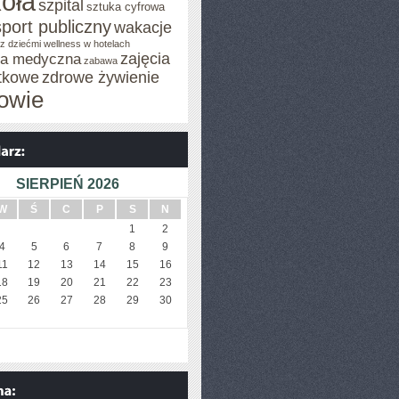
oła
szpital
sztuka cyfrowa
sport publiczny
wakacje
z dziećmi
wellness w hotelach
zajęcia
za medyczna
zabawa
tkowe
zdrowe żywienie
owie
SIERPIEŃ 2026
W
Ś
C
P
S
N
1
2
4
5
6
7
8
9
11
12
13
14
15
16
18
19
20
21
22
23
25
26
27
28
29
30