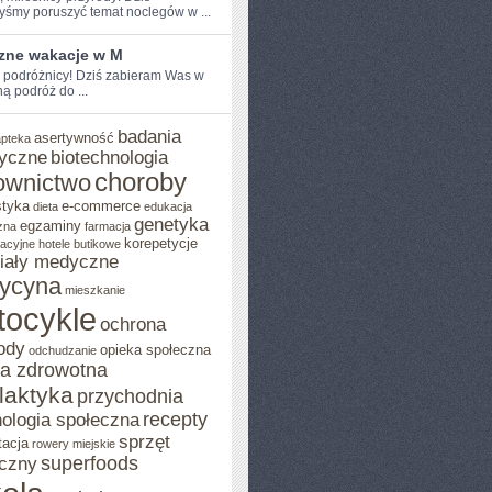
yśmy‍ poruszyć‌ temat noclegów w ...
zne wakacje w M
e podróżnicy! Dziś zabieram Was w
 podróż ‌do ...
badania
asertywność
apteka
yczne
biotechnologia
choroby
ownictwo
styka
e-commerce
dieta
edukacja
genetyka
egzaminy
zna
farmacja
korepetycje
acyjne
hotele butikowe
iały medyczne
ycyna
mieszkanie
tocykle
ochrona
ody
opieka społeczna
odchudzanie
ka zdrowotna
ilaktyka
przychodnia
recepty
ologia społeczna
sprzęt
tacja
rowery miejskie
superfoods
czny