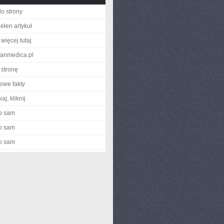
do strony
ełen artykuł
więcej tutaj
stanmedica.pl
stronę
owe fakty
aj, kliknij
o sam
o sam
o sam