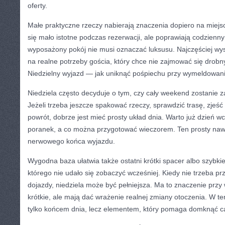
oferty.
Małe praktyczne rzeczy nabierają znaczenia dopiero na miej
się mało istotne podczas rezerwacji, ale poprawiają codzienny
wyposażony pokój nie musi oznaczać luksusu. Najczęściej wys
na realne potrzeby gościa, który chce nie zajmować się drobn
Niedzielny wyjazd — jak uniknąć pośpiechu przy wymeldowan
Niedziela często decyduje o tym, czy cały weekend zostanie 
Jeżeli trzeba jeszcze spakować rzeczy, sprawdzić trasę, zjeść
powrót, dobrze jest mieć prosty układ dnia. Warto już dzień wcz
poranek, a co można przygotować wieczorem. Ten prosty naw
nerwowego końca wyjazdu.
Wygodna baza ułatwia także ostatni krótki spacer albo szybki
którego nie udało się zobaczyć wcześniej. Kiedy nie trzeba p
dojazdy, niedziela może być pełniejsza. Ma to znaczenie przy
krótkie, ale mają dać wrażenie realnej zmiany otoczenia. W t
tylko końcem dnia, lecz elementem, który pomaga domknąć ca