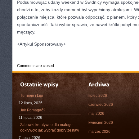
Podsumowując udany weekend w Świdnicy wymaga spokojnego
chodzi o to, żeby każdy moment był wypełniony atrakcjami. W
połączenie miejsca, które pozwala odpocząć, z planem, który 
spontaniczność. Taki wybór sprawia, że nawet krótki pobyt moż
męczący.
+Artykuł Sponsorowany+
CATEGORIES:
TURYSTYKA, PODRÓŻE
Comments are closed.
Turnieje i Ligi
lipiec 2026
12 lipca, 2026
czerwiec 2026
Jak Pomagać?
maj 2026
11 lipca, 2026
kwiecień 2026
Zabawki kreatywne dla małego
odkrywcy: jak wybrać dobry zestaw
marzec 2026
7 lipca, 2026