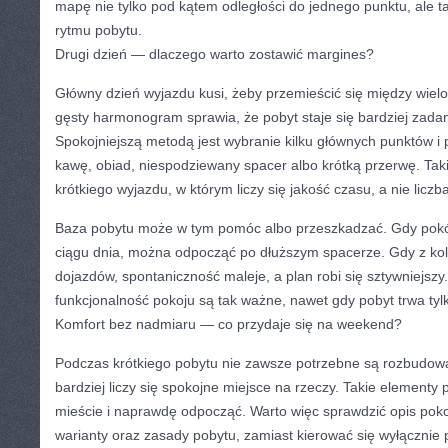
mapę nie tylko pod kątem odległości do jednego punktu, ale 
rytmu pobytu.
Drugi dzień — dlaczego warto zostawić margines?
Główny dzień wyjazdu kusi, żeby przemieścić się między wiel
gęsty harmonogram sprawia, że pobyt staje się bardziej zad
Spokojniejszą metodą jest wybranie kilku głównych punktów i
kawę, obiad, niespodziewany spacer albo krótką przerwę. Tak
krótkiego wyjazdu, w którym liczy się jakość czasu, a nie liczb
Baza pobytu może w tym pomóc albo przeszkadzać. Gdy pokój
ciągu dnia, można odpocząć po dłuższym spacerze. Gdy z kol
dojazdów, spontaniczność maleje, a plan robi się sztywniejszy. 
funkcjonalność pokoju są tak ważne, nawet gdy pobyt trwa tyl
Komfort bez nadmiaru — co przydaje się na weekend?
Podczas krótkiego pobytu nie zawsze potrzebne są rozbudow
bardziej liczy się spokojne miejsce na rzeczy. Takie elementy
mieście i naprawdę odpocząć. Warto więc sprawdzić opis poko
warianty oraz zasady pobytu, zamiast kierować się wyłączni