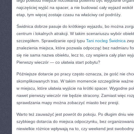
tego powodu miejsce nocowania powinno być wygodne organi
najczęściej wyjść na spacer, a nie budować cały wyjazd wokół l
etap, tym więcej zostaje czasu na właściwy cel podróży.
Świdnica dobrze pasuje do krótkiego wyjazdu, bo można zorg
centrum i lokalnych atrakcji. W takim scenariuszu wybór obiek
szczegółem. Sprawdzanie opcji typu
Tani nocleg Świdnica
zwy
znalezienia miejsca, które pozwala odpocząć bez nadmiaru for
się nie sama nazwa obiektu, lecz to, czy wspiera cały plan wy
Pierwszy wieczór — co ułatwia start pobytu?
Późniejsze dotarcie po pracy często oznacza, że gość nie chc
skomplikowanych tras. W takim momencie szczególnie ważne je
w miejscu, które ułatwia wyjście na krótki spacer. Wygodne p
nawet pierwszy wieczór nie będzie stracony. Zamiast więc roz
sprawdzania mapy można zobaczyć miasto bez presji.
Warto też zauważyć jest powrót do pokoju. Po długim dniu wie
szybkiego dotarcia do miejsca odpoczynku, bez organizowania
niewielkie różnice wpływają na to, czy weekend jest swobodny