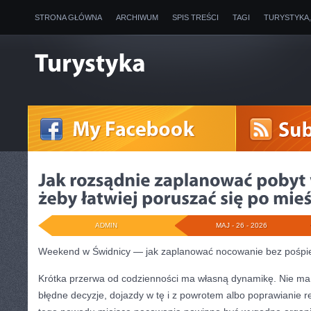
STRONA GŁÓWNA
ARCHIWUM
SPIS TREŚCI
TAGI
TURYSTYKA
ADMIN
MAJ - 26 - 2026
Weekend w Świdnicy — jak zaplanować nocowanie bez pośpi
Krótka przerwa od codzienności ma własną dynamikę. Nie ma
błędne decyzje, dojazdy w tę i z powrotem albo poprawianie re