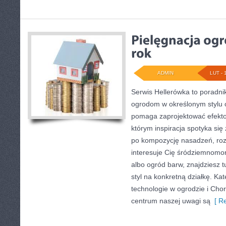
ADMIN
LUT - 
Serwis Hellerówka to poradn
ogrodom w określonym stylu 
pomaga zaprojektować efekto
którym inspiracja spotyka się 
po kompozycję nasadzeń, rozwi
interesuje Cię śródziemnomo
albo ogród barw, znajdziesz t
styl na konkretną działkę. K
technologie w ogrodzie i Chor
centrum naszej uwagi są
[ Re