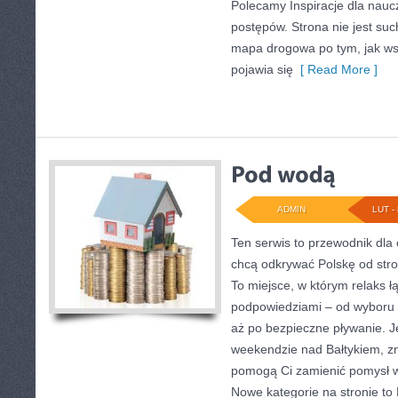
Polecamy Inspiracje dla naucz
postępów. Strona nie jest suc
mapa drogowa po tym, jak wsp
pojawia się
[ Read More ]
ADMIN
LUT - 
Ten serwis to przewodnik dla 
chcą odkrywać Polskę od str
To miejsce, w którym relaks ł
podpowiedziami – od wyboru 
aż po bezpieczne pływanie. J
weekendzie nad Bałtykiem, zna
pomogą Ci zamienić pomysł 
Nowe kategorie na stronie to