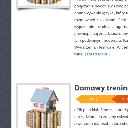
połączenie dwóch światów: p
opanowywania języka, który u
rozmowach z lokalsami. Jeśl
wyjazd, ale też chcesz ogarną
pewniej, tutaj znajdziesz op
tym podwójnym podejściu. Kat
Wydarzenia i festiwale. W cent
wina
[ Read More ]
ADMIN
LUT - 
o2fit.pl to klub fitness, które
narzędziami do zmiany sylwetki
stworzone dla osób, które ch