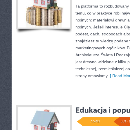
Ta platforma to rozbudowany
temu, co w praktyce robi naj
nośnych: materiałowi drewn
nośnych. Jeżeli interesuje C
podest, dach, stropodach alb
znajdziesz tu wiedzę podane
marketingowych ogólników. P
Architekturze Świata i Rodza
jest drewno widziane z kilku 
technicznej, rzemieślniczej or
strony omawiamy
[ Read Mor
ADMIN
LUT - 