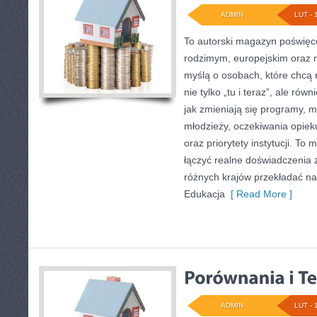
ADMIN
LUT - 
To autorski magazyn poświęco
rodzimym, europejskim oraz
myślą o osobach, które chcą r
nie tylko „tu i teraz”, ale rów
jak zmieniają się programy, me
młodzieży, oczekiwania opie
oraz priorytety instytucji. To
łączyć realne doświadczenia z 
różnych krajów przekładać n
Edukacja
[ Read More ]
ADMIN
LUT - 