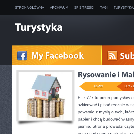
STRONA GŁÓWNA
ARCHIWUM
SPIS TREŚCI
TAGI
TURYSTYKA
ADMIN
LUT - 
Elfiki777 to pełen pomysłów s
szkicować i pisać ręcznie w 
powstało z myślą o tych, któr
papier i chcą budować własny
piśmie. Strona prowadzi czyte
przez codzienną praktykę, aż