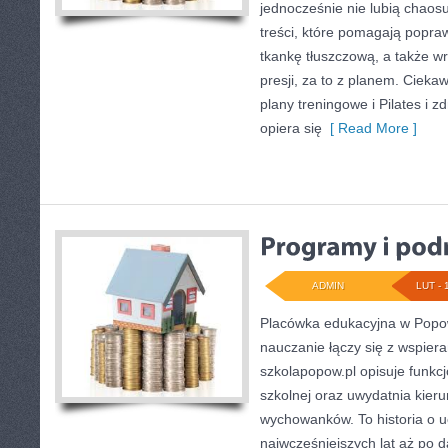
jednocześnie nie lubią chaosu
treści, które pomagają popra
tkankę tłuszczową, a także 
presji, za to z planem. Cieka
plany treningowe i Pilates i z
opiera się
[ Read More ]
ADMIN
LUT - 
Placówka edukacyjna w Popow
nauczanie łączy się z wspier
szkolapopow.pl opisuje funkc
szkolnej oraz uwydatnia kier
wychowanków. To historia o u
najwcześniejszych lat aż po 