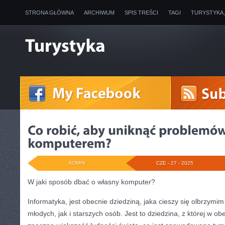
STRONA GŁÓWNA
ARCHIWUM
SPIS TREŚCI
TAGI
TURYSTYKA
ADMIN
CZE - 27 - 2025
W jaki sposób dbać o własny komputer?
Informatyka, jest obecnie dziedziną, jaka cieszy się olbrzym
młodych, jak i starszych osób. Jest to dziedzina, z której w o