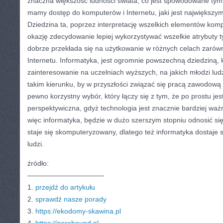
znaczna większość ludności świata, co jest spowodowane tym, 
mamy dostęp do komputerów i Internetu, jaki jest największym
Dziedzina ta, poprzez interpretację wszelkich elementów kompu
okazję zdecydowanie lepiej wykorzystywać wszelkie atrybuty 
dobrze przekłada się na użytkowanie w różnych celach zarów
Internetu. Informatyka, jest ogromnie powszechną dziedziną, 
zainteresowanie na uczelniach wyższych, na jakich młodzi ludz
takim kierunku, by w przyszłości związać się pracą zawodową z
pewno korzystny wybór, który łączy się z tym, że po prostu jes
perspektywiczna, gdyż technologia jest znacznie bardziej ważn
więc informatyka, będzie w dużo szerszym stopniu odnosić się
staje się skomputeryzowany, dlatego też informatyka dostaje
ludzi.
źródło:
———————————
1.
przejdź do artykułu
2.
sprawdź nasze porady
3.
https://ekodomy-skawina.pl