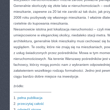
Generalnie skończyły się złote lata w nieruchomościach – osob
mieszkanie, zapewne za 20 lat nie zarobi aż tak dużo, jak prz
2008 roku pozbywały się własnego mieszkania. I właśnie dlat
rzetelnie do kupowania mieszkania.
Niesamowicie istotna jest lokalizacja nieruchomości – czyli m
umiejscowione w eleganckiej okolicy, niedaleko stacji metra. 
architektura, generalnie blok mieszkalny musi cechować się
wyglądem. Te osoby, które nie znają się na mieszkaniach, po
z usług świadczonych przez pośredników. Mowa w tym momen
nieruchomościowych. Na terenie Warszawy pośredników jest wi
fachowcy, którzy mogą pomóc nam z wybraniem odpowiedniej
załatwieniem wszelkiego rodzaju formalności. Jedno jest pe
ciągu bardzo dobre miejsce na inwestycje.
źródło:
———————————
1.
pełna publikacja
2.
przeczytaj całość
3.
odwiedź stronę