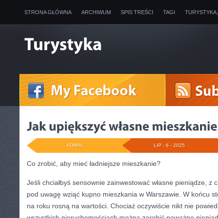
STRONA GŁÓWNA
ARCHIWUM
SPIS TREŚCI
TAGI
TURYSTYKA
ADMIN
LIP - 6 - 2025
Co zrobić, aby mieć ładniejsze mieszkanie?
Jeśli chciałbyś sensownie zainwestować własne pieniądze, z 
pod uwagę wziąć kupno mieszkania w Warszawie. W końcu sto
na roku rosną na wartości. Chociaż oczywiście nikt nie powiedzi
wszystkich nieruchomościach można zarobić poważne pieniąd