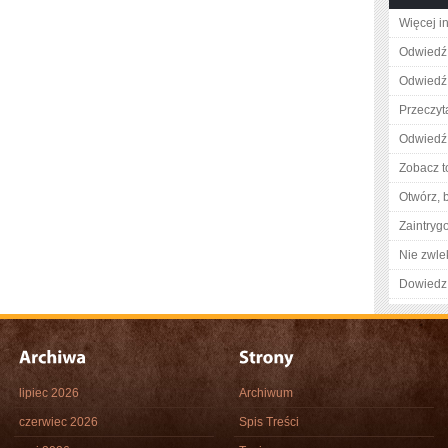
Więcej i
Odwiedź 
Odwiedź 
Przeczyta
Odwiedź 
Zobacz t
Otwórz, 
Zaintry
Nie zwlek
Dowiedz 
lipiec 2026
Archiwum
czerwiec 2026
Spis Treści