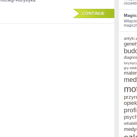
#noclegi #turystyka
chcielib
SPANIA
CONTINUE
W
Magic
Witajci
JURTACH
magiczną
antyki
genet
bud
diagno
turystyc
gry eduk
mater
med
mo
przyr
opie
prof
psych
rehabili
medy