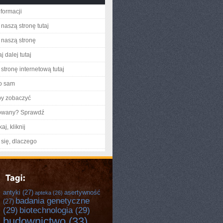
nformacji
naszą stronę tutaj
naszą stronę
j dalej tutaj
stronę internetową tutaj
o sam
by zobaczyć
gowany? Sprawdź
aj, kliknij
się, dlaczego
antyki
(27)
asertywność
apteka
(26)
badania genetyczne
(27)
(29)
biotechnologia
(29)
budownictwo
(33)