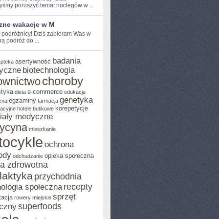
yśmy‍ poruszyć‌ temat noclegów w ...
zne wakacje w M
e podróżnicy! Dziś zabieram Was w
 podróż ‌do ...
badania
asertywność
apteka
yczne
biotechnologia
choroby
ownictwo
styka
e-commerce
dieta
edukacja
genetyka
egzaminy
zna
farmacja
korepetycje
acyjne
hotele butikowe
iały medyczne
ycyna
mieszkanie
tocykle
ochrona
ody
opieka społeczna
odchudzanie
ka zdrowotna
ilaktyka
przychodnia
recepty
ologia społeczna
sprzęt
tacja
rowery miejskie
superfoods
czny