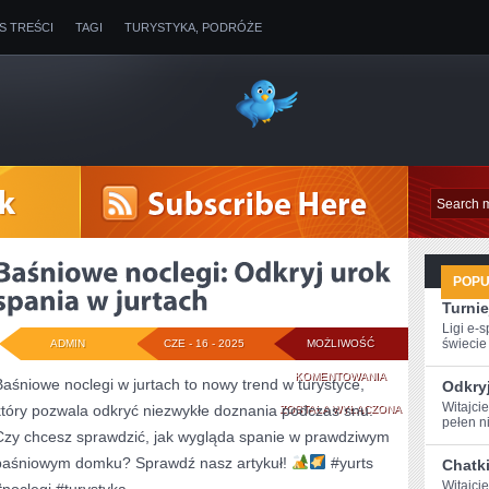
IS TREŚCI
TAGI
TURYSTYKA, PODRÓŻE
POP
Turnie
Ligi e-
świecie g
ADMIN
CZE - 16 - 2025
MOŻLIWOŚĆ
BAŚNIOWE
KOMENTOWANIA
Baśniowe noclegi w jurtach to nowy trend w turystyce,
Odkry
Witajci
który pozwala odkryć niezwykłe doznania podczas snu.
NOCLEGI:
ZOSTAŁA WYŁĄCZONA
pełen ni
Czy chcesz sprawdzić, jak wygląda spanie w prawdziwym
ODKRYJ
baśniowym domku? Sprawdź nasz artykuł!
#yurts
Chatki
UROK
Witajcie