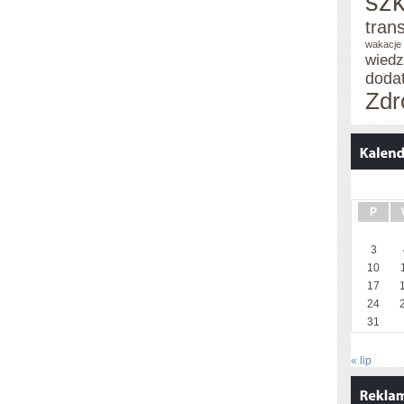
szk
tran
wakacje 
wied
doda
Zdr
P
3
10
17
24
31
« lip