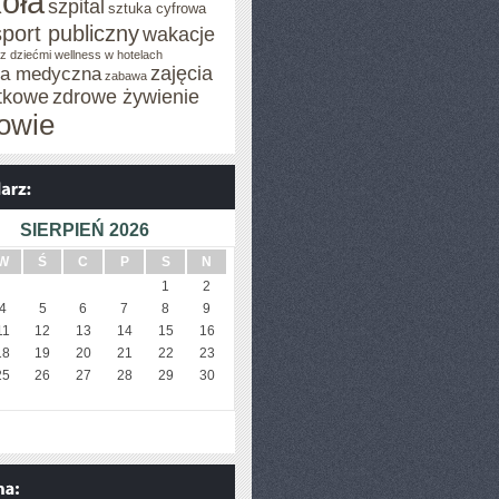
oła
szpital
sztuka cyfrowa
sport publiczny
wakacje
z dziećmi
wellness w hotelach
zajęcia
za medyczna
zabawa
tkowe
zdrowe żywienie
owie
SIERPIEŃ 2026
W
Ś
C
P
S
N
1
2
4
5
6
7
8
9
11
12
13
14
15
16
18
19
20
21
22
23
25
26
27
28
29
30