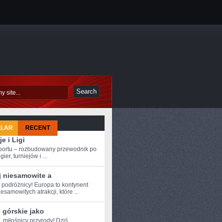
ULAR
RECENT
je i Ligi
sportu – rozbudowany przewodnik po
ier, turniejów i ...
j niesamowite a
e podróżnicy! Europa⁣ to kontynent
esamowitych‌ atrakcji, które ...
 górskie jako
, ‍miłośnicy przyrody! Dziś