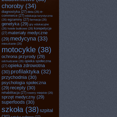
choroby
(34)
diagnostyka
(27)
e-
dieta
(26)
commerce
(27)
edukacja turystyczna
egzaminy
(27)
(26)
farmacja
(26)
genetyka
(29)
gry edukacyjne
korepetycje
(26)
hotele butikowe
(26)
materiały medyczne
(27)
medycyna
(33)
(29)
mieszkanie
(26)
motocykle
(38)
ochrona przyrody
(29)
opieka społeczna
odchudzanie
(26)
opieka zdrowotna
(27)
profilaktyka
(32)
(30)
przychodnia
(30)
psychologia społeczna
recepty
(30)
(29)
rehabilitacja
(27)
rowery miejskie
(26)
sprzęt medyczny
(29)
superfoods
(30)
szkoła
(38)
szpital
(30)
sztuka cyfrowa
(27)