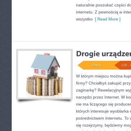
naturalnie poszukać części 
internetu. Z pewnością w int
wszystko
[ Read More ]
ADMIN
CZE - 
W którym miejscu można kupi
firmy? Chciałbyś zakupić prz
zaginarkę? Rewelacyjnym wyjś
narzędzi przez Internet. W k
nie ma liczącego się producen
których interesuje wyoblarka 
pośrednictwem Internetu. To 
się rozejrzymy, będziemy mogl