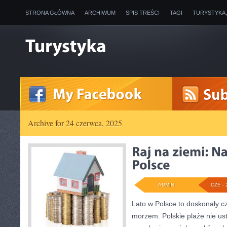
STRONA GŁÓWNA
ARCHIWUM
SPIS TREŚCI
TAGI
TURYSTYKA
Archive for 24 czerwca, 2025
ADMIN
CZE - 
Lato w Polsce to doskonały 
morzem. Polskie plaże nie us