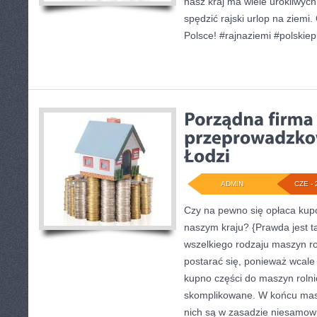
nasz kraj ma wiele urokliwyc
spędzić rajski urlop na ziemi.
Polsce! #rajnaziemi #polskiep
ADMIN
CZE - 
Czy na pewno się opłaca kup
naszym kraju? {Prawda jest ta
wszelkiego rodzaju maszyn ro
postarać się, ponieważ wcale 
kupno części do maszyn rolnic
skomplikowane. W końcu masz
nich są w zasadzie niesamow