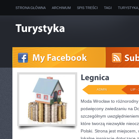
STRONA GŁÓWNA
ARCHIWUM
SPIS TREŚCI
TAGI
TURYSTYKA
ADMIN
LIP - 
Moda Wrocław to różnorodny 
poświęcony zwiedzaniu na Do
szczególnym uwzględnieniem 
które tworzą niezwykle nieocz
Polski. Strona jest miejscem
lokalne inspiracje dotyczące zw