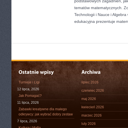
podstawowych zagadnień, jak
tematów matematycznych. Zo
Technologii i Nauce i Algebra
edukacyjna prezentuje mate
Turnieje i Ligi
lipiec 2026
12 lipca, 2026
czerwiec 2026
Jak Pomagać?
maj 2026
11 lipca, 2026
kwiecień 2026
Zabawki kreatywne dla małego
odkrywcy: jak wybrać dobry zestaw
marzec 2026
7 lipca, 2026
luty 2026
Kultura i Mafia