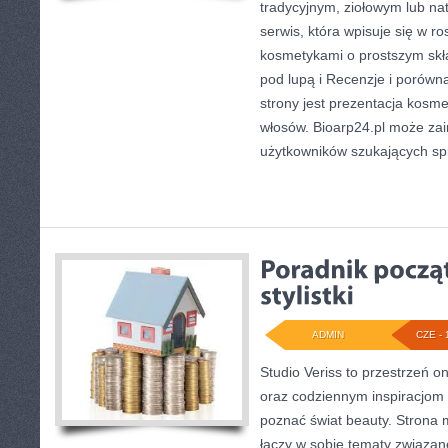
tradycyjnym, ziołowym lub na
serwis, która wpisuje się w r
kosmetykami o prostszym skła
pod lupą i Recenzje i poró
strony jest prezentacja kosme
włosów. Bioarp24.pl może za
użytkowników szukających s
ADMIN
CZE - 
Studio Veriss to przestrzeń o
oraz codziennym inspiracjom d
poznać świat beauty. Strona m
łączy w sobie tematy związan