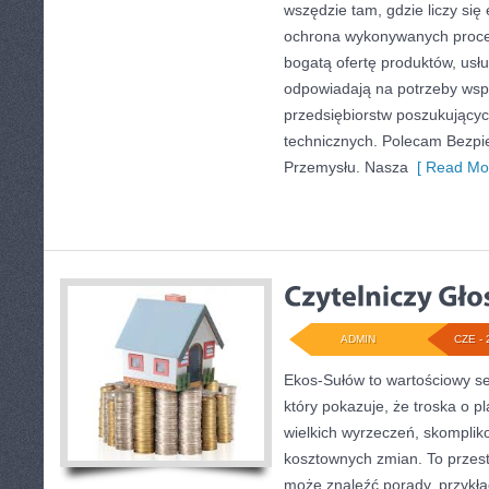
wszędzie tam, gdzie liczy się
ochrona wykonywanych proce
bogatą ofertę produktów, usłu
odpowiadają na potrzeby wsp
przedsiębiorstw poszukujący
technicznych. Polecam Bezpie
Przemysłu. Nasza
[ Read Mor
ADMIN
CZE - 
Ekos-Sułów to wartościowy se
który pokazuje, że troska o p
wielkich wyrzeczeń, skomplik
kosztownych zmian. To przest
może znaleźć porady, przykła