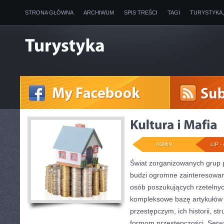
STRONA GŁÓWNA
ARCHIWUM
SPIS TREŚCI
TAGI
TURYSTYKA
ADMIN
LIP - 
Świat zorganizowanych grup p
budzi ogromne zainteresowani
osób poszukujących rzetelnyc
kompleksowe bazę artykułów
przestępczym, ich historii, s
formom przestępczości. Serwi