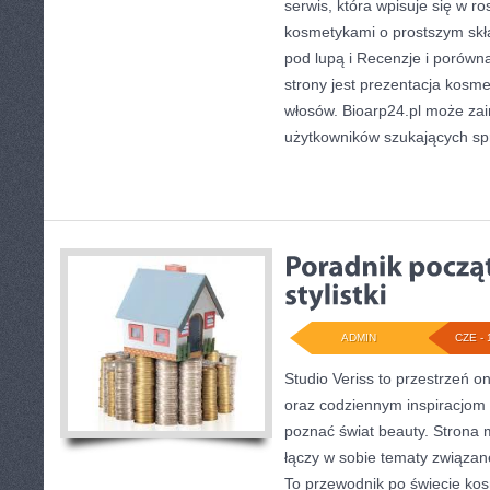
serwis, która wpisuje się w r
kosmetykami o prostszym skła
pod lupą i Recenzje i poró
strony jest prezentacja kosme
włosów. Bioarp24.pl może za
użytkowników szukających s
ADMIN
CZE - 
Studio Veriss to przestrzeń o
oraz codziennym inspiracjom d
poznać świat beauty. Strona m
łączy w sobie tematy związan
To przewodnik po świecie ko