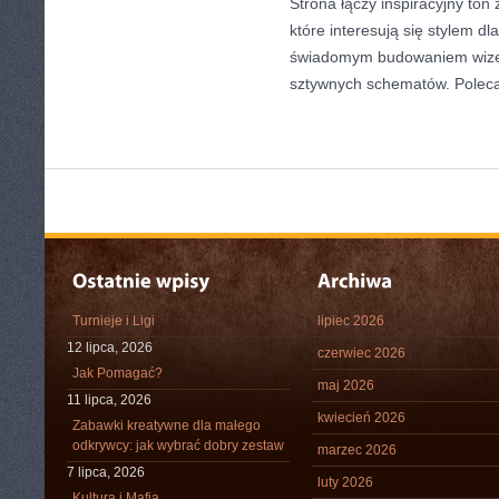
Strona łączy inspiracyjny ton
które interesują się stylem dl
świadomym budowaniem wizer
sztywnych schematów. Pole
Turnieje i Ligi
lipiec 2026
12 lipca, 2026
czerwiec 2026
Jak Pomagać?
maj 2026
11 lipca, 2026
kwiecień 2026
Zabawki kreatywne dla małego
odkrywcy: jak wybrać dobry zestaw
marzec 2026
7 lipca, 2026
luty 2026
Kultura i Mafia