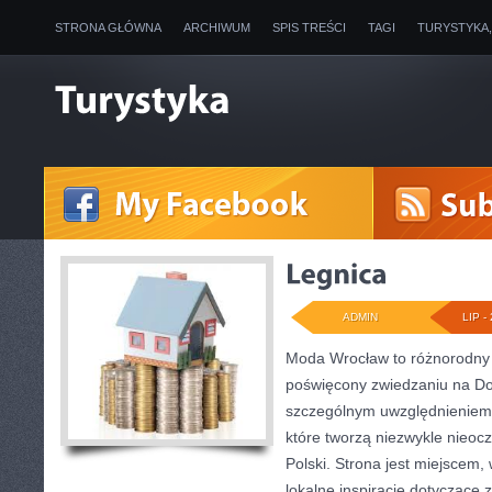
STRONA GŁÓWNA
ARCHIWUM
SPIS TREŚCI
TAGI
TURYSTYKA
ADMIN
LIP - 
Moda Wrocław to różnorodny 
poświęcony zwiedzaniu na Do
szczególnym uwzględnieniem 
które tworzą niezwykle nieocz
Polski. Strona jest miejscem
lokalne inspiracje dotyczące zw