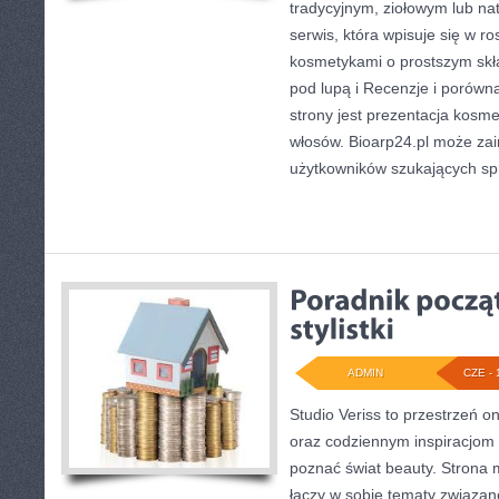
tradycyjnym, ziołowym lub na
serwis, która wpisuje się w r
kosmetykami o prostszym skła
pod lupą i Recenzje i poró
strony jest prezentacja kosme
włosów. Bioarp24.pl może za
użytkowników szukających s
ADMIN
CZE - 
Studio Veriss to przestrzeń o
oraz codziennym inspiracjom d
poznać świat beauty. Strona m
łączy w sobie tematy związan