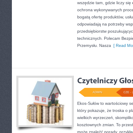
wszędzie tam, gdzie liczy się
ochrona wykonywanych proce
bogatą ofertę produktów, usłu
odpowiadają na potrzeby wsp
przedsiębiorstw poszukujący
technicznych. Polecam Bezpie
Przemysłu. Nasza
[ Read Mor
ADMIN
CZE - 
Ekos-Sułów to wartościowy se
który pokazuje, że troska o p
wielkich wyrzeczeń, skomplik
kosztownych zmian. To przest
może znaleźć porady, przykła