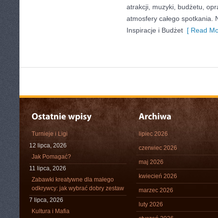
atrakcji, muzyki, budżetu, o
atmosfery całego spotkania. 
Inspiracje i Budżet
[ Read Mo
Turnieje i Ligi
lipiec 2026
12 lipca, 2026
czerwiec 2026
Jak Pomagać?
maj 2026
11 lipca, 2026
kwiecień 2026
Zabawki kreatywne dla małego
odkrywcy: jak wybrać dobry zestaw
marzec 2026
7 lipca, 2026
luty 2026
Kultura i Mafia