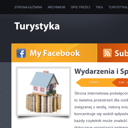
STRONA GŁÓWNA
ARCHIWUM
SPIS TREŚCI
TAGI
TURYSTYKA
ADMIN
KWI - 
Strona internetowa poświęc
to świetna przestrzeń dla osó
związanej z wodą, naturą or
koncentruje się wokół spływó
każdy czytelnik może znaleźć
dotyczące organizacji wolneg