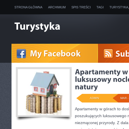
STRONA GŁÓWNA
ARCHIWUM
SPIS TREŚCI
TAGI
TURYSTYKA
ADMIN
MAR - 
Apartamenty w górach to dos
poszukujących luksusowego n
niezmąconej przyrody. Z dala